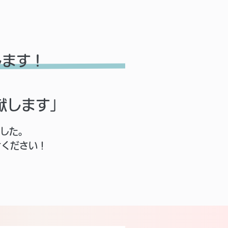
します！
献します」
ました。
討ください！