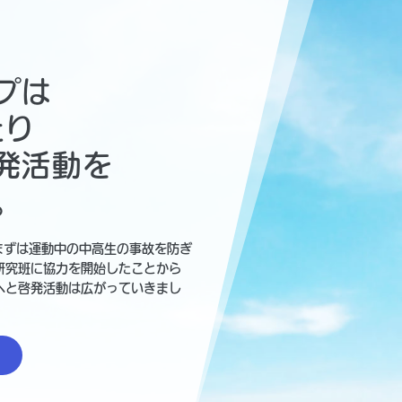
プは
たり
発活動を
。
まずは運動中の中高生の事故を防ぎ
研究班に協力を開始したことから
へと啓発活動は広がっていきまし