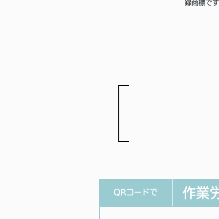
録商標です
作業
QRコードで